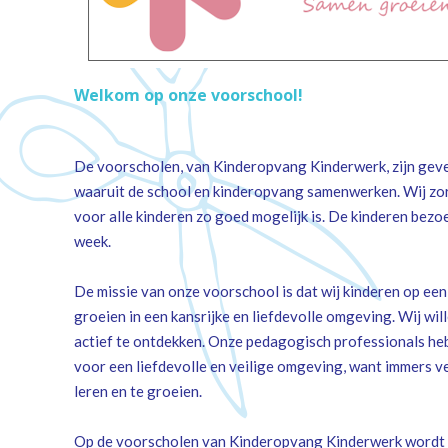
eit
stichting leergeld emmen
buitenschoolse opvang
enten
privacy
ouderportaal
iale veiligheid
cameratoezicht
chool
klachtenregeling
Welkom op onze voorschool!
schorsen en verwijderen
meldcode huiselijk geweld
De voorscholen, van Kinderopvang Kinderwerk, zijn geves
waaruit de school en kinderopvang samenwerken. Wij zor
viviani-nieuws
voor alle kinderen zo goed mogelijk is. De kinderen bez
week.
De missie van onze voorschool is dat wij kinderen op een
groeien in een kansrijke en liefdevolle omgeving. Wij wi
actief te ontdekken. Onze pedagogisch professionals he
voor een liefdevolle en veilige omgeving, want immers ve
leren en te groeien.
Op de voorscholen van Kinderopvang Kinderwerk wordt