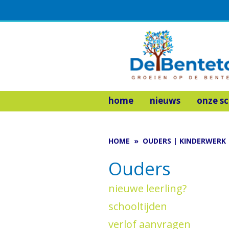
home
nieuws
onze s
kalender
mededelingen
missie
gebeurtenissen
onder
HOME
»
OUDERS
|
KINDERWERK
sociaal 
activiteitenkale
3d lok
Ouders
team
nieuwe leerling?
zorgst
schooltijden
result
verlof aanvragen
ontwi