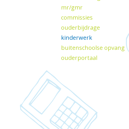
mr/gmr
kwalit
docum
commissies
plan soc
voors
ouderbijdrage
kinderwerk
buitenschoolse opvang
ouderportaal